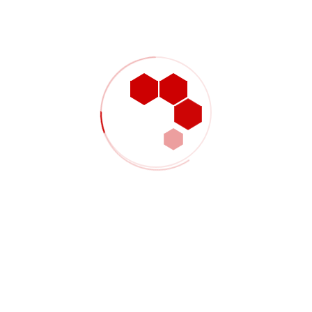
vehicula purus mauris eu lacus. Donec sodales
commodo porta. Suspendisse auctor varius iaculis.
Praesent eget feugiat lectus. Duis vulputate neque
vitae dictum ultrices. Nulla tincidunt egestas urna
ac gravida.
Aliquam ullamcorper magna porttitor eleifend
ornare. Nulla facilisi. Morbi non quam cursus,
egestas magna at, euismod risus. Nulla vel dui
sem. Donec varius tortor vitae nibh ultricies tempor.
Fusce vitae laoreet sapien. Phasellus nec justo
quis velit molestie auctor nec sit amet quam.
Nullam rhoncus vehicula ipsum. Phasellus vitae
quam ac nisi pharetra hendrerit consequat
dignissim enim. Phasellus ac lobortis turpis. Cras
non pellentesque nunc. Sed purus eros, consequat
quis tincidunt in, fringilla nec est. Donec eu diam ex.
Nunc efficitur consectetur elit, non elementum
libero fermentum ullamcorper. Nam porta rhoncus
felis in blandit. Nullam eleifend rutrum aliquam.