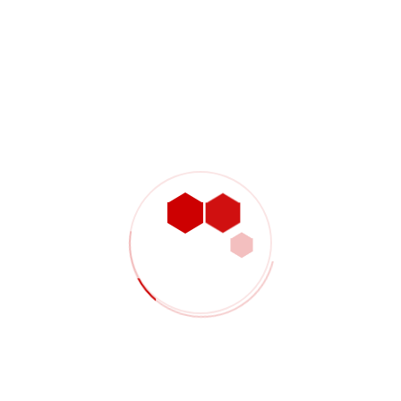
Description
Pellentesque habitant morbi tristique senectus et
netus et malesuada fames ac turpis egestas.
Vestibulum tortor quam, feugiat vitae, ultricies eget,
tempor sit amet, ante. Donec eu libero sit amet
quam egestas semper. Aenean ultricies mi vitae
est. Mauris placerat eleifend leo.
Reviews
There are no reviews yet.